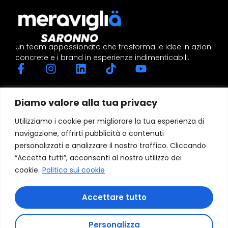
un team appassionato che trasforma le idee in azioni
concrete e i brand in esperienze indimenticabili.
Diamo valore alla tua privacy
Contattaci
Utilizziamo i cookie per migliorare la tua esperienza di
Via Bergamo 8, 21047 Saronno, Varese
navigazione, offrirti pubblicità o contenuti
info@meravigliasaronno.com
personalizzati e analizzare il nostro traffico. Cliccando
Tel: 3338031394
“Accetta tutti”, acconsenti al nostro utilizzo dei
cookie.
Politica sui cookie
Accettare tutto
© Copyright 2024 - Designed and powered by
Personalizza